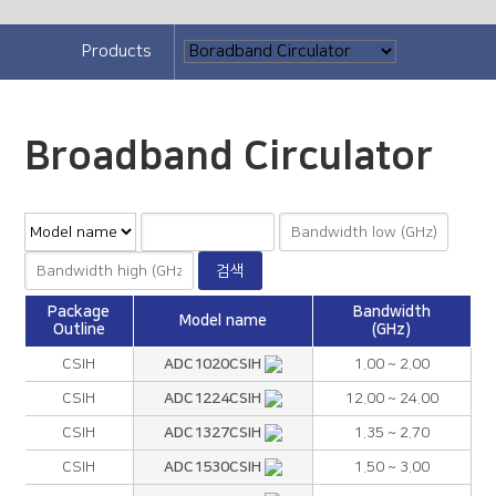
Products
Broadband Circulator
Package
Bandwidth
Model name
Outline
(GHz)
ADC1020CSIH
CSIH
1.00 ~ 2.00
ADC1224CSIH
CSIH
12.00 ~ 24.00
ADC1327CSIH
CSIH
1.35 ~ 2.70
ADC1530CSIH
CSIH
1.50 ~ 3.00