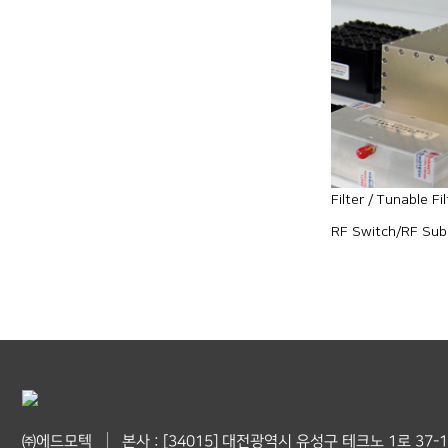
Filter / Tunable Fil
RF Switch/RF Su
㈜에드모텍
본사 : [34015] 대전광역시 유성구 테크노 1로 37-1