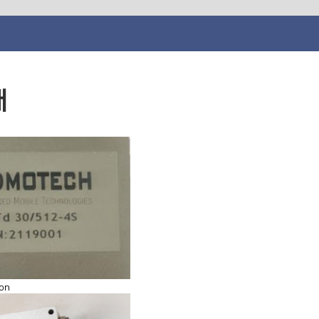
개
ion